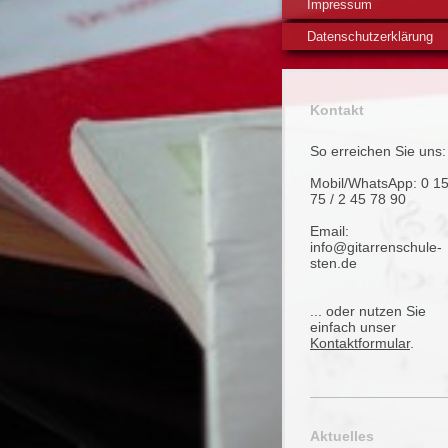
Impressum
Datenschutzerklärung
Kontakt
So erreichen Sie uns:
Mobil/WhatsApp: 0 1
75 / 2 45 78 90
Email:
info@gitarrenschule-
sten.de
... oder nutzen Sie
einfach unser
Kontaktformular
.
Aktuelles