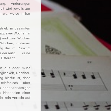
dnung. Änderungen
elt wird jeweils zur
nn wahlweise in bar
betrieb im gesamten
tag, zwei Wochen in
n) und zwei Wochen
 Wochen, in denen
tung der im Punkt 2
iderseitig keine
 Differenz.
den aus oder muss
glichkeit, Nachhol-
g hierfür ist, dass
 telefonisch – über
s oder fahrlässiges
um Nachholen einer
ht kein Anrecht auf