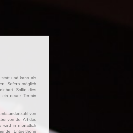
 statt und kann als
den. Sofern möglich
einbart. Sollte dies
 ein neuer Termin
samtstundenzahl von
bei von der Art des
s wird in monatlich
hende Entgelthöhe