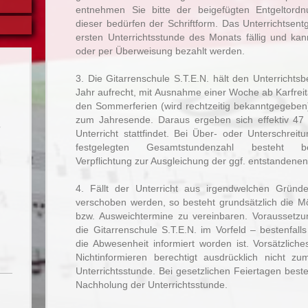
entnehmen Sie bitte der beigefügten Entgeltor
dieser bedürfen der Schriftform. Das Unterrichtsentg
ersten Unterrichtsstunde des Monats fällig und ka
oder per Überweisung bezahlt werden.
3. Die Gitarrenschule S.T.E.N. hält den Unterrichts
Jahr aufrecht, mit Ausnahme einer Woche ab Karfrei
den Sommerferien (wird rechtzeitig bekanntgegebe
zum Jahresende. Daraus ergeben sich effektiv 47
5
Unterricht stattfindet. Bei Über- oder Unterschrei
festgelegten Gesamtstundenzahl besteht be
Verpflichtung zur Ausgleichung der ggf. entstandenen
4. Fällt der Unterricht aus irgendwelchen Grün
verschoben werden, so besteht grundsätzlich die Mö
bzw. Ausweichtermine zu vereinbaren. Voraussetzun
die Gitarrenschule S.T.E.N. im Vorfeld – bestenfalls
die Abwesenheit informiert worden ist. Vorsätzliche
Nichtinformieren berechtigt ausdrücklich nicht z
Unterrichtsstunde. Bei gesetzlichen Feiertagen beste
Nachholung der Unterrichtsstunde.