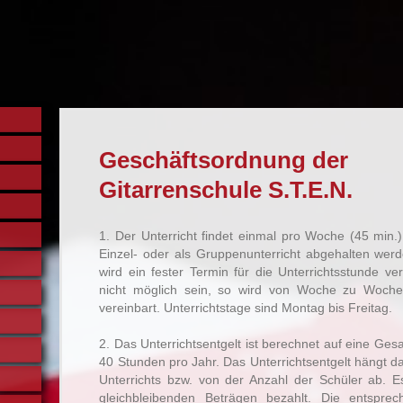
Geschäftsordnung der
Gitarrenschule S.T.E.N.
1. Der Unterricht findet einmal pro Woche (45 min.)
Einzel- oder als Gruppenunterricht abgehalten wer
wird ein fester Termin für die Unterrichtsstunde ver
nicht möglich sein, so wird von Woche zu Woche
vereinbart. Unterrichtstage sind Montag bis Freitag.
2. Das Unterrichtsentgelt ist berechnet auf eine Ge
40 Stunden pro Jahr. Das Unterrichtsentgelt hängt da
Unterrichts bzw. von der Anzahl der Schüler ab. E
gleichbleibenden Beträgen bezahlt. Die entsprec