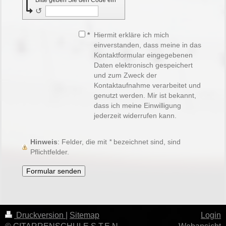
↺
*
Hiermit erkläre ich mich
einverstanden, dass meine in das
Kontaktformular eingegebenen
Daten elektronisch gespeichert
und zum Zweck der
Kontaktaufnahme verarbeitet und
genutzt werden. Mir ist bekannt,
dass ich meine Einwilligung
jederzeit widerrufen kann.
Hinweis
: Felder, die mit
*
bezeichnet sind, sind
Pflichtfelder.
Druckversion
|
Sitemap
Login